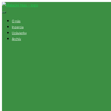
Toggle
Navigation
O nás
Inzercia
Uzávierky
Archív