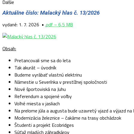
Ďalšie
Aktuálne číslo: Malacký hlas č. 13/2026
vydané: 1. 7
. 2026 •
.pdf – 6,5 MB
Obsah:
Pretancovali sme sa do leta
Tak akurát – úvodník
Budeme vyrábať vlastnú elektrinu
Námestie u Severínka v prestížnej spoločnosti
Nové športoviská na Juhu
Referendum a spojené voľby
Voľné miesta v jasliach
Na prelome júla a augusta bude uzavretý vjazd a výjazd na
Modernizácia železnice – čakáme na trasy obchádzok
Študenti a projekt Ecobridges
Súťaž mladých záhradkárov