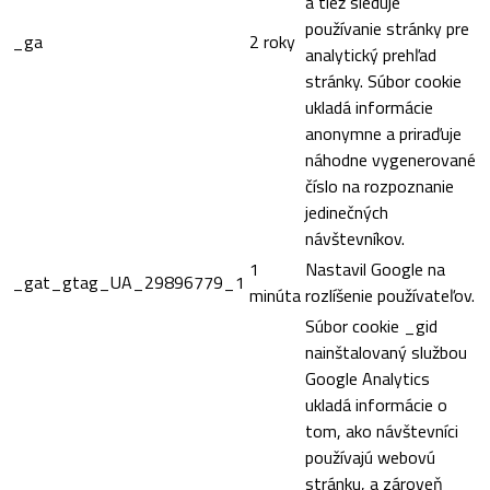
a tiež sleduje
používanie stránky pre
_ga
2 roky
analytický prehľad
stránky. Súbor cookie
ukladá informácie
anonymne a priraďuje
náhodne vygenerované
číslo na rozpoznanie
jedinečných
návštevníkov.
1
Nastavil Google na
_gat_gtag_UA_29896779_1
minúta
rozlíšenie používateľov.
Súbor cookie _gid
nainštalovaný službou
Google Analytics
ukladá informácie o
tom, ako návštevníci
používajú webovú
stránku, a zároveň