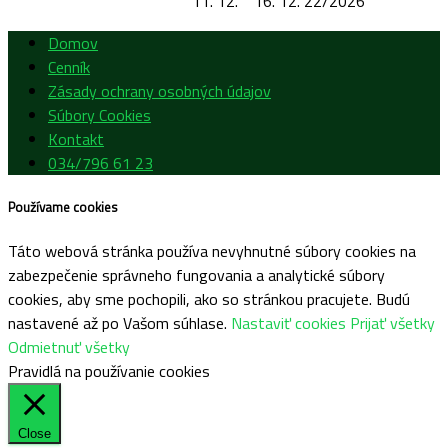
11. 12.
16. 12.
22/2026
Domov
Cenník
Zásady ochrany osobných údajov
Súbory Cookies
Kontakt
034/796 61 23
Používame cookies
Táto webová stránka používa nevyhnutné súbory cookies na
zabezpečenie správneho fungovania a analytické súbory
cookies, aby sme pochopili, ako so stránkou pracujete. Budú
nastavené až po Vašom súhlase.
Nastaviť cookies
Prijať všetky
Odmietnuť všetky
Pravidlá na používanie cookies
Close