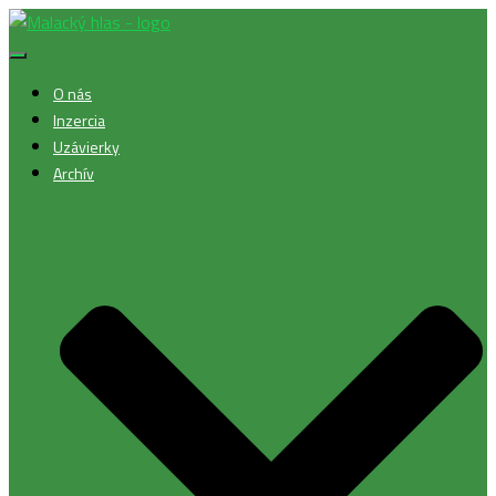
Toggle
Navigation
O nás
Inzercia
Uzávierky
Archív